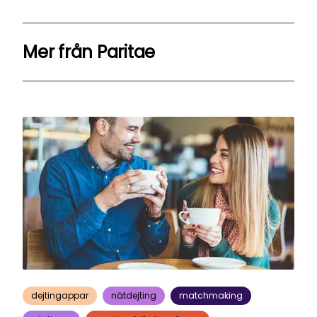
Mer från
Paritae
dejtingappar
nätdejting
matchmaking