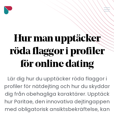
Me
Blogg
Hur man upptäcker
Om oss
röda flaggor i profiler
Support
Vanliga frågor
för online dating
Lär dig hur du upptäcker röda flaggor i
Håll dig uppdaterad
profiler för nätdejting och hur du skyddar
dig från obehagliga karaktärer. Upptäck
hur Paritae, den innovativa dejtingappen
med obligatorisk ansiktsbekräftelse, kan